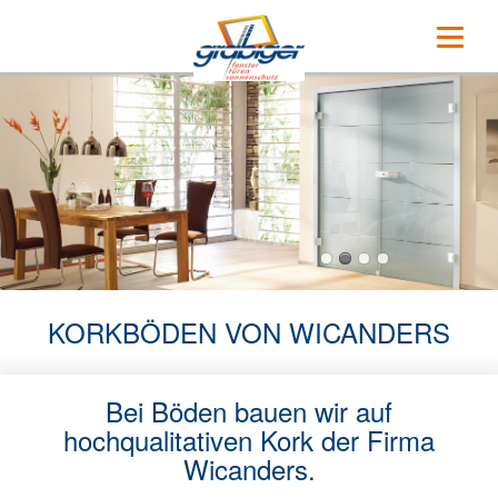
Navigation
Home
überspringen
Unsere Partner
Fenster
Holz
Holz-Aluminium
Kunststoff
KORKBÖDEN VON WICANDERS
Kunststoff-Aluminium
Bei Böden bauen wir auf
Aluminium
hochqualitativen Kork der Firma
Wicanders.
Haustüren