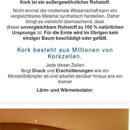
Kork ist ein außergewöhnlicher Rohstoff.
Sonnenschutz
Nicht einmal die modernste Wissenschaft kann ein
vergleichbares Material synthetisch herstellen. Daher
klingt es vielleicht überraschend, dass
dieser
unvergleichbare Rohstoff zu 100 % natürlichen
Rollläden
Ursprungs
ist.
Für die Ernte wird im Übrigen kein
einziger Baum beschädigt oder gefällt
.
Aussenjalousien
Kork besteht aus Millionen von
Innenjalousien
Korkzellen.
Raffstore
Jede dieser Zellen
fängt
Druck
und
Erschütterungen
wie ein
Rollos
Ministoßdämpfer ab und arbeitet darüber hinaus wie ein
kleiner
Faltstore
Lärm- und Wärmeisolator
.
Vertikaljalousien
Flächenvorhänge
Markisen