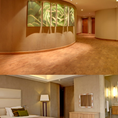
Gelenkarmmarkisen
Wintergartenmarkisen
Seitenwandmarkisen
Senkrechtmarkisen
Insektenschutz
Innentüren
Garagentore
Garagentore von Novoferm
Garagentore von Normstahl