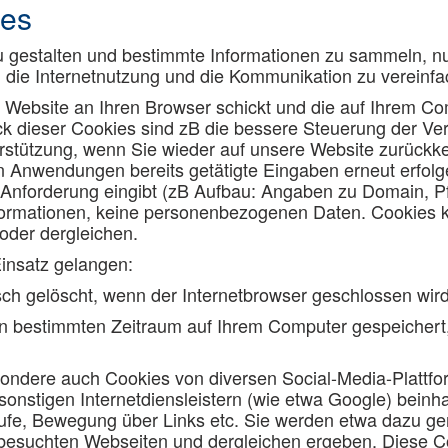
ies
 gestalten und bestimmte Informationen zu sammeln, nu
die Internetnutzung und die Kommunikation zu vereinfa
e Website an Ihren Browser schickt und die auf Ihrem Co
 dieser Cookies sind zB die bessere Steuerung der Ve
erstützung, wenn Sie wieder auf unsere Website zurückke
 Anwendungen bereits getätigte Eingaben erneut erfolgen
f Anforderung eingibt (zB Aufbau: Angaben zu Domain, 
nformationen, keine personenbezogenen Daten. Cookies k
der dergleichen.
insatz gelangen:
ch gelöscht, wenn der Internetbrowser geschlossen wird
inen bestimmten Zeitraum auf Ihrem Computer gespeichert
sondere auch Cookies von diversen Social-Media-Plattfo
er sonstigen Internetdiensleistern (wie etwa Google) bei
rufe, Bewegung über Links etc. Sie werden etwa dazu ge
, besuchten Webseiten und dergleichen ergeben. Diese 