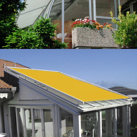
Gelenkarmmarkisen
Wintergartenmarkisen
Seitenwandmarkisen
Senkrechtmarkisen
Insektenschutz
Innentüren
Garagentore
Garagentore von Novoferm
Garagentore von Normstahl