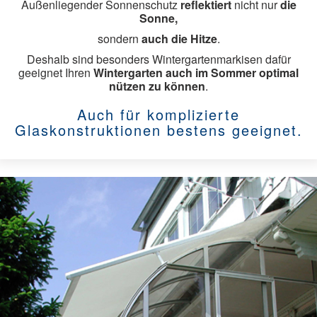
Außenliegender Sonnenschutz
reflektiert
nicht nur
die
Sonne,
Sonnenschutz
sondern
auch die Hitze
.
Deshalb sind besonders Wintergartenmarkisen dafür
Rollläden
geeignet Ihren
Wintergarten auch im Sommer optimal
nützen zu können
.
Aussenjalousien
Auch für komplizierte
Innenjalousien
Glaskonstruktionen bestens geeignet.
Raffstore
Rollos
Faltstore
Vertikaljalousien
Flächenvorhänge
Markisen