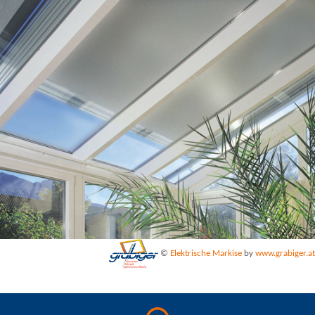
©
Elektrische Markise
by
www.grabiger.at