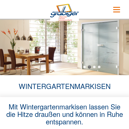
Navigation
Home
überspringen
Unsere Partner
Fenster
Holz
Holz-Aluminium
Kunststoff
WINTERGARTENMARKISEN
Kunststoff-Aluminium
Mit Wintergartenmarkisen lassen Sie
Aluminium
die Hitze draußen und können in Ruhe
entspannen.
Haustüren